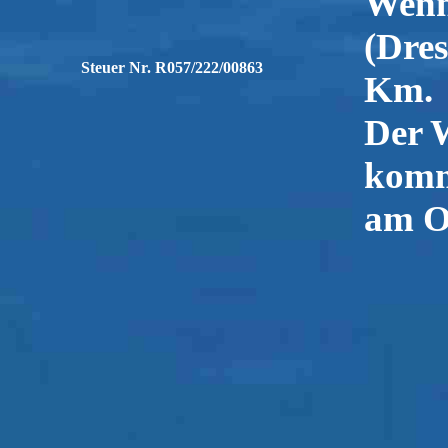
Wenn
(Dres
Steuer Nr. R057/222/00863
Km.
Der 
kom
am Or