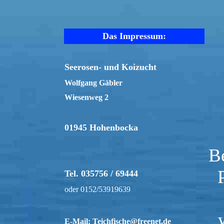
Das Impressum:
Seerosen- und Koizucht
Wolfgang Gäbler
Wiesenweg 2
01945 Hohenbocka
Be
Tel. 035756 / 69444
oder 0152/53919639
E-Mail: Teichfische@freenet.de