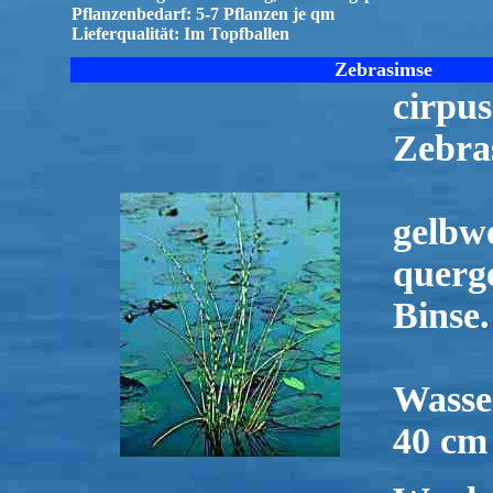
Pflanzenbedarf: 5-7 Pflanzen je qm
Lieferqualität: Im Topfballen
Zebrasimse
cirpus
Zebra
gelbwe
querge
Binse.
Wasse
40 cm