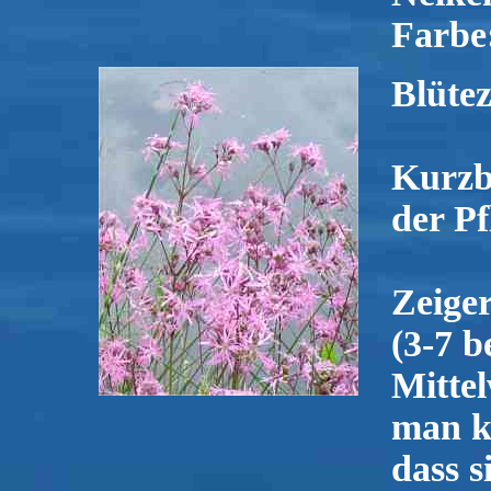
Farbe:
Blütez
Kurzb
der Pf
Zeige
(3-7 b
Mitte
man k
dass s