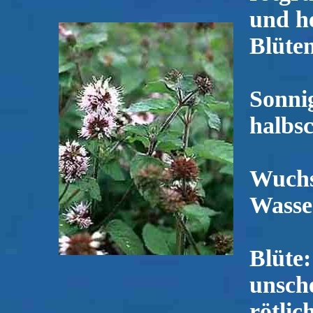
und h
Blüten
Sonnig
halbsc
Wuchs
Wasser
Blüte:
unsche
rötlic