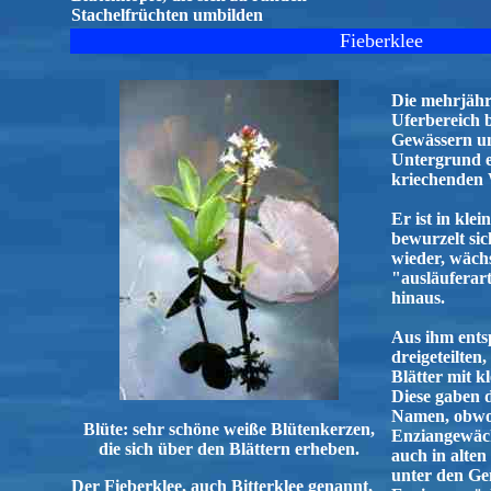
Stachelfrüchten umbilden
Fieberklee
Die mehrjähr
Uferbereich 
Gewässern un
Untergrund e
kriechenden 
Er ist in klei
bewurzelt si
wieder, wäch
"ausläuferart
hinaus.
Aus ihm ents
dreigeteilten
Blätter mit k
Diese gaben 
Namen, obwoh
Blüte: sehr schöne weiße Blütenkerzen,
Enziangewäch
die sich über den Blättern erheben.
auch in alte
unter den Ge
Der Fieberklee, auch Bitterklee genannt,