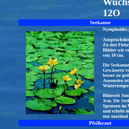
Wuchs
12O
Seekanne
Nymphoides p
Anspruchslos
Zu den Fiebe
Blätter wie 
von 10 cm.
Die Seekanne
Gewässern vor
besser zu ged
Ansonsten ist
Wintertempe
Blütezeit Jun
3cm. Die Seek
Sprossen im 
und erhebt si
nur maximal 
Pfeilkraut