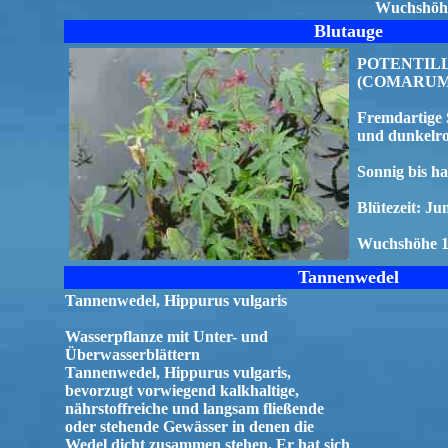
Wuchshöhe 
Blutauge
POTENTILLA
(COMARUM p
Fremdartige 
und dunkelro
Sonnig bis ha
Blütezeit: Jun
Wuchshöhe 10
Tannenwedel
Tannenwedel, Hippurus vulgaris
Wasserpflanze mit Unter- und
Überwasserblättern
Tannenwedel, Hippurus vulgaris,
bevorzugt vorwiegend kalkhaltige,
nährstoffreiche und langsam fließende
oder stehende Gewässer in denen die
Wedel dicht zusammen stehen. Er hat sich