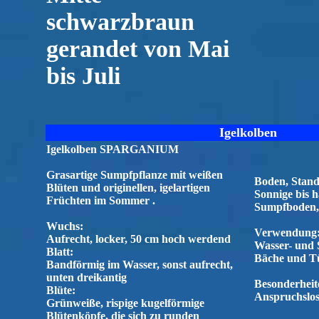
schwarzbraun
gerandet von Mai
bis Juli
Igelkolben
Igelkolben SPARGANIUM
Grasartige Sumpfpflanze mit weißen
Boden, Stand
Blüten und originellen, igelartigen
Sonnige bis h
Früchten im Sommer .
Sumpfboden, 
Wuchs:
Verwendung
Aufrecht, locker, 50 cm hoch werdend
Wasser- und 
Blatt:
Bäche und T
Bandförmig im Wasser, sonst aufrecht,
unten dreikantig
Besonderheite
Blüte:
Anspruchslo
Grünweiße, rispige kugelförmige
Blütenköpfe, die sich zu runden