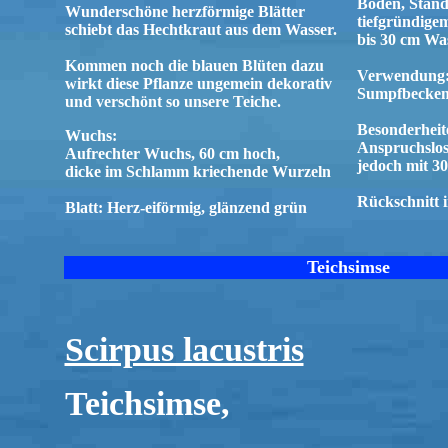
Boden, Stand
Wunderschöne herzförmige Blätter
tiefgründig
schiebt das Hechtkraut aus dem Wasser.
bis 30 cm Wa
Kommen noch die blauen Blüten dazu
Verwendung
wirkt diese Pflanze ungemein dekorativ
Sumpfbecken,
und verschönt so unsere Teiche.
Besonderheite
Wuchs:
Anspruchslos
Aufrechter Wuchs, 60 cm hoch,
jedoch mit 3
dicke im Schlamm kriechende Wurzeln
Rückschnitt
Blatt: Herz-eiförmig, glänzend grün
Teichsimse
Scirpus lacustris
Teichsimse,