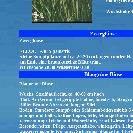
Sonnig bis ha
Wuchshöhe 40
Zwergbinse
Zwergbinse
ELEOCHARIS palustris
Kleine Sumpfpflanze mit ca. 20-30 cm langen runden Ha
am Ende eine braunkugelige Blüte trägt.
Wuchshöhe 20-30 Wassertiefe 0-30
Blaugrüne Binse
Blaugrüne Binse
Wuchs: Straff aufrecht, ca. 40-60 cm hoch
Blatt: Am Grund tief gerippte Halme, linealisch, blaugrü
Blüte: Braune Ähren auf langem Stiel
Boden, Standort: Sumpf- oder Schlammböden mit bis 5 
sonnige und halbschattige Lagen, fette, lehmige Böden l
Verwendung: Teiche und Wasserläufe, Feuchtwiesen, S
Besonderheiten, Pflege: Anspruchslos, wintergrün, Leitp
wasserreinigende Wirkung, Sicherungspflanze für Uferb