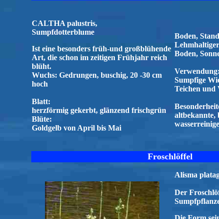
CALTHA palustris,
Sumpfdotterblume
Boden, Stand
Lehmhaltiger,
Ist eine besonders früh-und großblühende
Boden, Sonne
Art, die schon im zeitigen Frühjahr reich
blüht.
Verwendung
Wuchs: Gedrungen, buschig, 20 -30 cm
Sumpfige Wie
hoch
Teichen und 
Blatt:
Besonderheite
herzförmig gekerbt, glänzend frischgrün
altbekannte, 
Blüte:
wasserreinig
Goldgelb von April bis Mai
Froschlöffel
Alisma platag
Der Froschlöff
Sumpfpflanze
Die Form sein