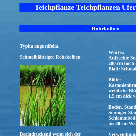
Teichpflanze Teichpflanzen Ufe
Rohrkolben
Typha angustifolia,
Wuchs:
Schmalblättriger Rohrkolben
Aufrechte Su
200 cm hoch
Blatt: Schmal
Blüte:
Kastanienbra
weibliche Bl
1,5 cm dick v
Boden, Stand
Sonniger Sta
Schlammböd
bis 30 cm Wa
Beeindruckend wenn sich der
Verwendung