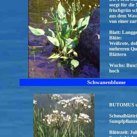
sorgt für di
frischgrün sc
aus dem Was
von einer zar
Blatt: Langge
Blüte:
Weißrote, dol
mehreren Qui
Blättern
Wuchs: Busch
hoch
Schwanenblume
BUTOMUS um
Schmalblättri
Sumpfpflanze
Blütezeit: Ju