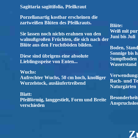
Sagittaria sagittifolia, Pfeilkraut
Porzellanartig kostbar erscheinen die
zartweißen Blüten des Pfeilkrauts.
Blüte:
Weiß mit pur
Sie lassen noch nichts erahnen von den
Juni bis Juli
walnußgroßen Früchten, die sich nach der
Blüte aus den Fruchtböden bilden.
Boden, Stand
Sonnige bis h
Diese sind übrigens eine absolute
Sumpfboden m
Lieblingsspeise von Enten...
Wasserstand
Wuchs:
Verwendung
Aufrechter Wuchs, 50 cm hoch, knolliger
Bach- und Te
Wurzelstock, ausläufertreibend
Naturgärten
Blatt:
Besonderheite
Pfeilförmig, langgestielt, Form und Breite
Anspruchslos
verschieden
Z