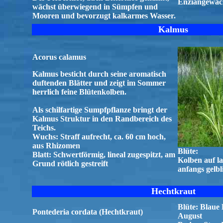
Enziangewäch
wächst überwiegend in Sümpfen und
Mooren und bevorzugt kalkarmes Wasser.
Kalmus
Acorus calamus
Kalmus besticht durch seine aromatisch
duftenden Blätter und zeigt im Sommer
herrlich feine Blütenkolben.
Als schilfartige Sumpfpflanze bringt der
Kalmus Struktur in den Randbereich des
Teichs.
Wuchs: Straff aufrecht, ca. 60 cm hoch,
aus Rhizomen
Blüte:
Blatt: Schwertförmig, lineal zugespitzt, am
Kolben auf la
Grund rötlich gestreift
anfangs gelbl
Hechtkraut
Blüte: Blaue 
Pontederia cordata (Hechtkraut)
August